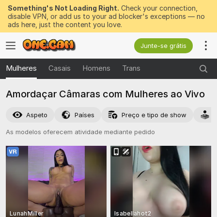
Something's Not Loading Right.
Check your connection,
disable VPN, or add us to your ad blocker's exceptions — no
ads here, just the content you love.
Junte-se grátis
Mulheres
Casais
Homens
Trans
Amordaçar Câmaras com Mulheres ao Vivo
Aspeto
Países
Preço e tipo de show
A
As modelos oferecem atividade mediante pedido
LunahMiller
Isabellahot2