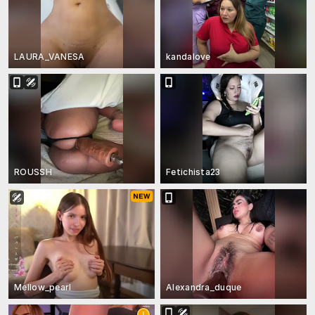
LAURA_VANESA
kandalove
ROUSSH
Fetichista23
Mellow_pearl
Alexandra_duque